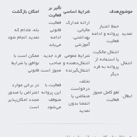
تأثیر بر
موضوع
هدف
شرایط اساسی
امکان بازگشت
فعالیت
ارائه مدارک
فعالیت
حفظ اعتبار
مالیاتی،
قانونی
بله، مادام که
تمدید
پروانه و ادامه
بهداشتی،
ادامه
تمدید انجام شود
فعالیت
آموزشی
می‌یابد
انتقال مالکیت
شرایط عمومی
فرد جدید
ممکن است با
یا استفاده از
انتقال
انتقال‌دهنده و
صاحب
توافق یا شرایط
پروانه به فرد
انتقال‌گیرنده
مجوز است
قانونی
دیگر
تخلف،
فعالیت با
در برخی موارد
درخواست
لغو کامل مجوز
این پروانه
اعتراض یا صدور
ابطال
متقاضی یا
فعالیت
متوقف
مجدد امکان‌پذیر
انقضا بدون
می‌شود
است
تمدید