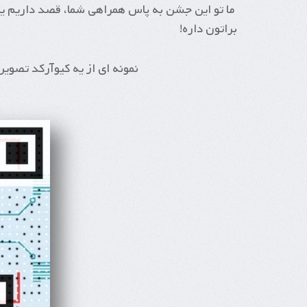
ما تو این جشن به پاس همراهی شما، قصد داریم ی
براتون داره!
نمونه ای از یه کیوآرکد تصویری (IPSP) که می تونه با چهره یا لوگو شما سا