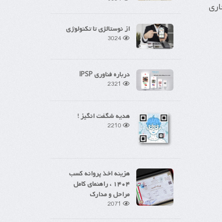
اری
از نوستالژی تا تکنولوژی
3024
درباره فناوری IPSP
2321
هدیه شگفت انگیز !
2210
هزینه اخذ پروانه کسب
۱۴۰۴ ، راهنمای کامل
مراحل و مدارک
2071