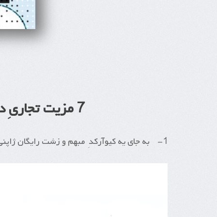
7 مزیت تجاریِ داشتن این مدل کیوآرکد هدیه
1- به جای یه کیوآرکدِ مبهم و زشت رایگان ژاپنی، یه کیوآرکد