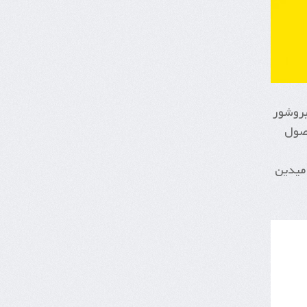
بروشور
حصول
 میدین