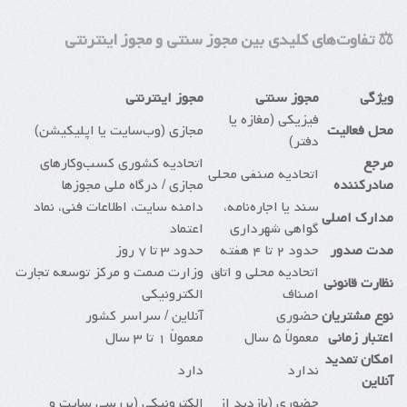
⚖️ تفاوت‌های کلیدی بین مجوز سنتی و مجوز اینترنتی
ویژگی
مجوز سنتی
مجوز اینترنتی
فیزیکی (مغازه یا
محل فعالیت
مجازی (وب‌سایت یا اپلیکیشن)
دفتر)
مرجع
اتحادیه کشوری کسب‌وکارهای
اتحادیه صنفی محلی
صادرکننده
مجازی / درگاه ملی مجوزها
سند یا اجاره‌نامه،
دامنه سایت، اطلاعات فنی، نماد
مدارک اصلی
گواهی شهرداری
اعتماد
مدت صدور
حدود ۲ تا ۴ هفته
حدود ۳ تا ۷ روز
اتحادیه محلی و اتاق
وزارت صمت و مرکز توسعه تجارت
نظارت قانونی
اصناف
الکترونیکی
نوع مشتریان
حضوری
آنلاین / سراسر کشور
اعتبار زمانی
معمولاً ۵ سال
معمولاً ۱ تا ۳ سال
امکان تمدید
ندارد
دارد
آنلاین
حضوری (بازدید از
الکترونیکی (بررسی سایت و