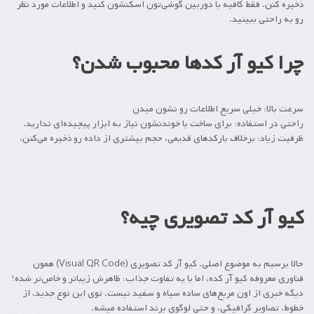
ذخیره کنن. فقط کافیه با دوربین گوشی‌تون اسکنشون کنید و اطلاعات مورد نظر
رو به راحتی ببینید.
چرا کیو آر کدها محبوب شدن؟
سرعت بالا: خیلی سریع اطلاعات رو نشون میدن
راحتی در استفاده: برای ساخت یا خوندنشون نیاز به ابزار پیچیده‌ای ندارید.
ظرفیت زیاد: برخلاف بارکدهای قدیمی، حجم بیشتری از داده رو ذخیره می‌کنن.
کیو آر کد تصویری چیه؟
حالا برسیم به موضوع اصلی. کیو آر کد تصویری (Visual QR Code) همون
فناوری معروفه کیو آر کده، اما با یه تفاوت جذاب: ظاهرش زیباتر و خاص‌تر شده!
دیگه خبری از اون مربع‌های ساده سیاه و سفید نیست. توی این نوع جدید، از
خطوط، تصاویر گرافیکی، و حتی لوگوی برند استفاده میشه.