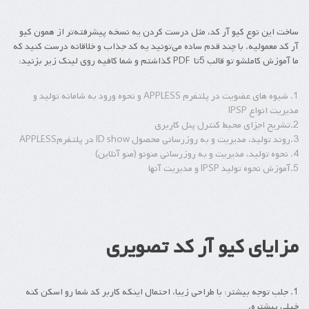
ساخت این نوع کیو آر کد، مثل درست کردن یه نسخه پیشرفته‌تر از همون کیو
آر کد معمولیه. با چند قدم ساده می‌تونید یه کد جذاب و خلاقانه درست کنید که
ما آموزش کاملشو تو قالب 5تا PDF گذاشتم و شما کافیه روی لینک زیر بزنید:
1. شیوه های عضویت در پلتفرم APPLESS و نحوه ورود به شامانه تولید و
مدیریت انواع IPSP
2.تشریح اجزای محیط کنترل پنل کاربری
3.روند تولید، مدیریت و به روزرسانی محصول ID show در پلتفرمAPPLESS
4. نحوه تولید، مدیریت و به روزرسانی منونو (منو آنلاین)
5.آموزش نحوه تولید IPSP و مدیریت آنها
مزایای کیو آر کد تصویری
1. جلب توجه بیشتر: با طراحی زیبا، احتمال اینکه کاربر کد شما رو اسکن کنه
خیلی بیشتره.