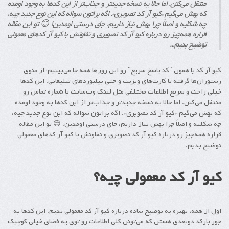
منتقل می‌کنن. اما حالا یه نسخه جدیدتر و جذاب‌تر از این کدها به وجود اومده
که بهش می‌گیم *کیو آر کد تصویری*. اگه براتون سواله که این نوع جدید چیه،
چه شکلیه و اصلاً چرا بهش نیاز داریم، جای درستی اومدین! 😊 تو این مقاله
قراره همه‌چیز رو درباره کیو آر کد تصویری و تفاوتش با کیو آر کدهای معمولی
توضیح بدیم...
کیو آر کد یا همون "کد پاسخ سریع" رو این روزها همه جا می‌بینیم؛ از منوی
رستوران‌ها گرفته تا کارت‌های ویزیت و حتی بیلبوردهای تبلیغاتی. این کدها
خیلی راحت و سریع اطلاعات مختلفی مثل لینک وب‌سایت یا شماره تماس رو
منتقل می‌کنن. اما حالا یه نسخه جدیدتر و جذاب‌تر از این کدها به وجود اومده
که بهش می‌گیم *کیو آر کد تصویری*. اگه براتون سواله که این نوع جدید چیه،
چه شکلیه و اصلاً چرا بهش نیاز داریم، جای درستی اومدین! 😊 تو این مقاله
قراره همه‌چیز رو درباره کیو آر کد تصویری و تفاوتش با کیو آر کدهای معمولی
توضیح بدیم.
کیو آر کد معمولی چیه؟
اول از همه، بهتره یه توضیح ساده درباره کیو آر کد معمولی بدیم. این کدها یه
جور بارکد دوبعدی هستن که می‌تونن کلی اطلاعات رو توی یه فضای خیلی کوچیک