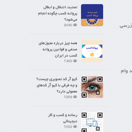
تمدید، انتقال و ابطال
پروانه کسب چگونه انجام
می‌شود؟
ازرسی
2040
همه چیز درباره مجوزهای
صنفی و قوانین پروانه
کسب در ایران
1300
د وام
کیو آر کد تصویری چیست؟
و چه فرقی با کیو آر کدهای
معمولی دارد؟
1209
رسانه و کسب و کار
دیجیتالی
1052