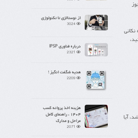
وز
از نوستالژی تا تکنولوژی
3024
نکاتی
ید،
درباره فناوری IPSP
2321
هدیه شگفت انگیز !
2209
هزینه اخذ پروانه کسب
۱۴۰۴ ، راهنمای کامل
د، آیا
مراحل و مدارک
2071