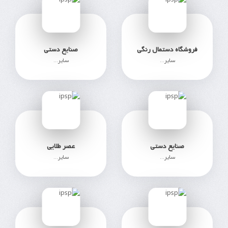
فروشگاه دستمال رنگی
صنایع دستی
سایر...
سایر...
468
376
صنایع دستی
عصر طلایی
سایر...
سایر...
290
511