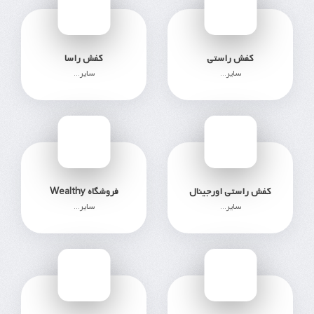
177
821
کفش راستی
کفش راسا
سایر...
سایر...
1019
150
کفش راستی اورجینال
فروشگاه Wealthy
سایر...
سایر...
359
571