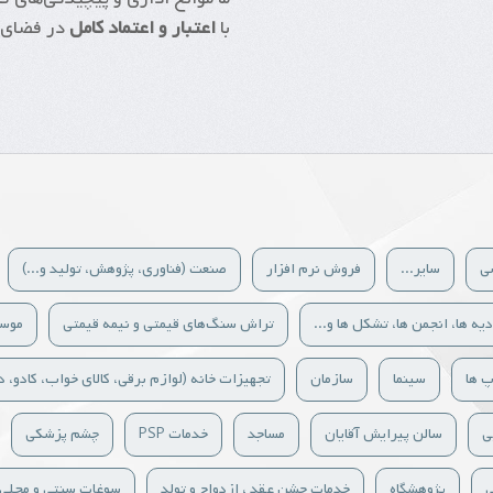
با
اعتبار و اعتماد کامل
در فضای 
ی
سایر...
فروش نرم افزار
صنعت (فناوری، پژوهش، تولید و...)
دیه ها، انجمن ها، تشکل ها و...
تراش سنگ‌های قیمتی و نیمه قیمتی
موس
پ ها
سینما
سازمان
تجهیزات خانه (لوازم برقی، کالای خواب، کادو، دک
ی
سالن پیرایش آقایان
مساجد
خدمات PSP
چشم پزشکی
ی
پژوهشگاه
خدمات جشن عقد ، ازدواج و تولد
سوغات سنتی و محلی