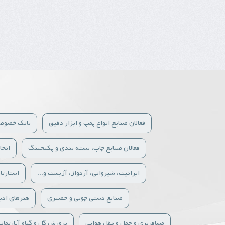
فعالان صنایع انواع پمپ و ابزار دقیق
بانک خصوص
فعالان صنایع چاپ، بسته بندی و پکیجینگ
اتحا
ایرانیت، شیروانی، آردواز، آزبست و...
استارتا
صنایع دستی چوبی و حصیری
هنرهای ادب
مسافربری و حمل و نقل هوایی
پرورش گل و گیاه آپارتمان