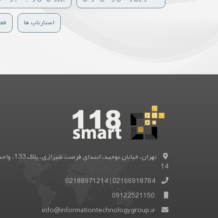
استارتاپ ها
فعا
تهران، خیابان توحید، ابتدای فرصت شیرازی، پلاک 133
14
02188971214
|
02166918784
09122521150
info@informationtechnologygroup.ir