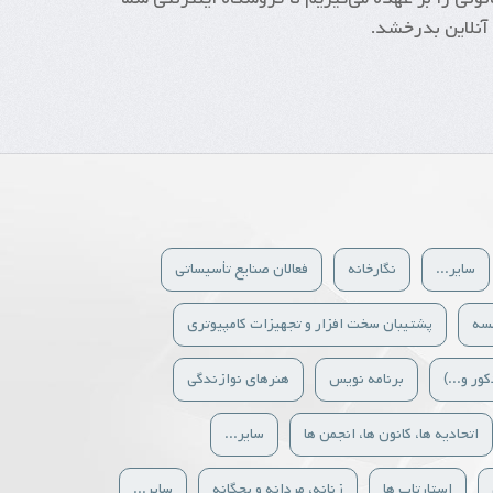
آنلاین بدرخشد.
سایر...
نگارخانه
فعالان صنایع تأسیساتی
سه
پشتیبان سخت افزار و تجهیزات کامپیوتری
ور و...)
برنامه نویس
هنرهای نوازندگی
اتحادیه ها، کانون ها، انجمن ها
سایر...
استارتاپ ها
زنانه، مردانه و بچگانه
سایر...