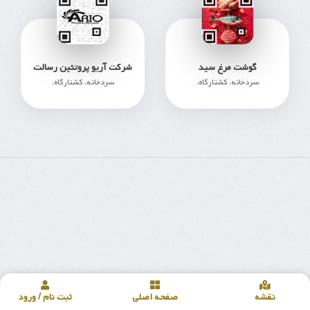
گوشت مرغ سید
شرکت آریو پروتئین رسالت
سردخانه، کشتارگاه،
سردخانه، کشتارگاه،
215
394
نقشه
صفحه اصلی
ثبت نام / ورود