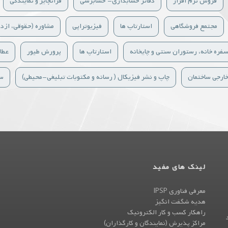
فروش نرم افزار
دفاتر حسابداری- حسابرسی
فرانچایز و نمایندگی
مجتمع فروشگاهی
استارتاپ ها
فیزیوتراپی
مشاوره (حقوقی، ازدو
فره خانه، رستوران سنتی و چایخانه
استارتاپ ها
پرورش طیور
عطا
خارجی ساختمان
چاپ و نشر فیزیکال ( رسانه و مکتوبات تبلیغی-محیطی)
سا
لینک های مفید
معرفی فناوری IPSP
هدیه شگفت انگیز
راهکار کسب و کار الکترونیک
، واحد
مراکز پذیرش (نمایندگان و کارگذاران)