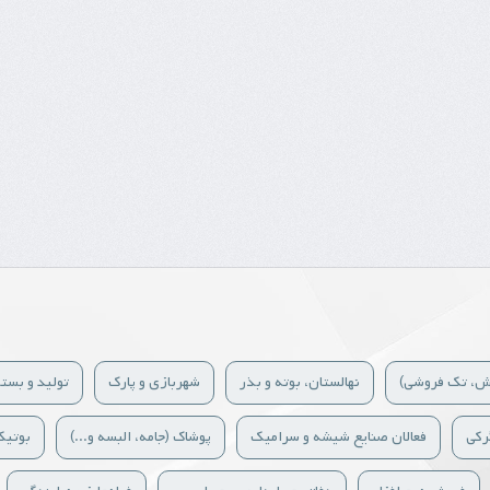
خش، تک فروشی)
نهالستان، بوته و بذر
شهربازی و پارک
تولید و بسته
رکی
فعالان صنایع شیشه و سرامیک
پوشاک (جامه، البسه و...)
بوتی