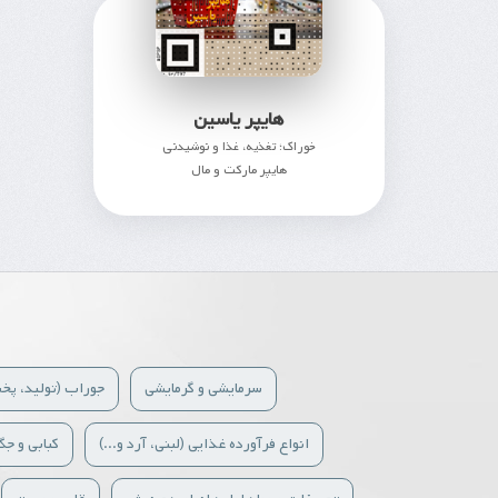
هایپر یاسین
خوراک؛ تغذیه، غذا و نوشیدنی
هایپر مارکت و مال
376
سرمایشی و گرمایشی
جوراب (تولید، پ
انواع فرآورده غذایی (لبنی، آرد و...)
کبابی و جگ