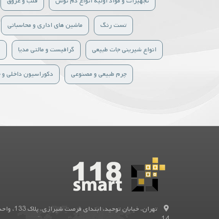
تجهیزات و مواد اولیه انواع دم نوش
قلب و عروق
تست رنگ
ماشین های اداری و محاسباتی
انواع شیرینی جات طبیعی
گرافیست و مالتی مدیا
س
چرم طبیعی و مصنوعی
دکوراسیون داخلی و 
تهران، خیابان توحید، ابتدای فرصت شیرازی، پلاک 133
14