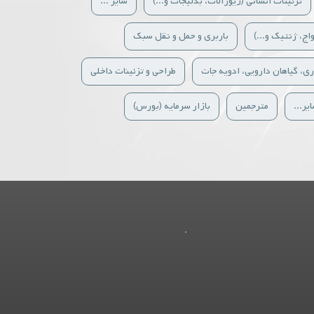
تزئینات انسانی (زیورآلات، بدلیجات و...)
سایر ...
اج، ژنتیک و...)
باربری و حمل و نقل سبک
ری، گیاهان دارویی، ادویه جات
طراحی و تزئینات داخلی
یر...
مترجمین
بازار سرمایه (بورس)
.