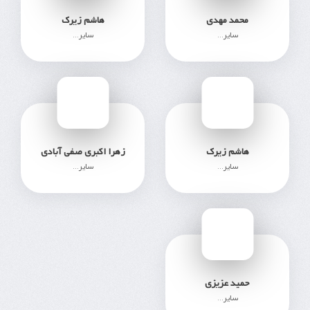
محمد مهدی
هاشم زیرک
سایر...
سایر...
950
400
هاشم زیرک
زهرا اکبری صفی آبادی
سایر...
سایر...
467
394
حمید عزیزی
سایر...