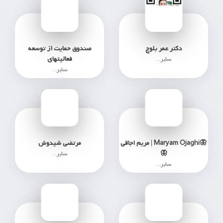
دکتر عمر بلوچ
صندوق حمایت از توسعه
فعالیتهای
سایر...
سایر...
27
108
🦋Maryam Ojaghi | مریم اجاقی
مرتضی شیدوش
🦋
سایر...
سایر...
2623
202