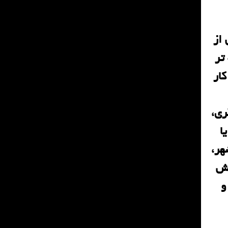
از
تر
کار
ری،
ا
هر،
هش
و