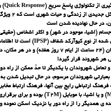
شهر هوشمند در دسترس با بهره گیری از تکنولوژی پاسخ سری
ظرفیت اینترنت، به دنبال ایجاد شکل جدیدی از زندگی و حیات شهری
، در حال نهادینه شدن است
ام (اشیاء موجود در شهر) و اکثر اشخاص (حقیقی 
حقوقی) دارای یک شناسه رمزنگاری شده از نوع کیوآرکد شفاف (IPSP) است تا ا
کاربردیِ به روز و کارآمد، در هر زمان (24 ساعت از ایام 7 روز هفته) و در هر مکان،
هر شهروند قرار گیرد!
تعامل شهروندان با یکدیگر تا حدّ ممکن از راه دور
بعبارتی شهروندان مرسوم، در حال تبدیل شدن به
رهنگ ارتباطی رایج بین آنها، فرهنگ ارتباط مخابر
سبز از نوع موبایل با موبایل (M2M) و یا اشیاء با موبایل (T2M) بوده و برای برقرا
ه ی همدیگر را از راه دور یا نزدیک اسکن نموده و 