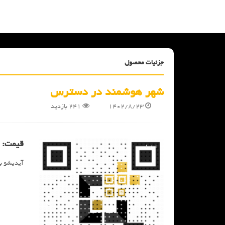
جزئیات محصول
شهر هوشمند در دسترس
1402/8/23
241
بازدید
قیمت:
1 / 1
آیدیشو بگ
❯
❮