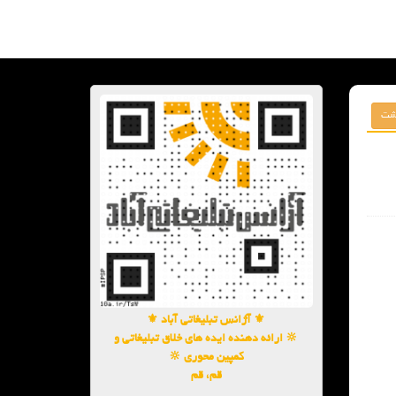
⚜️ آژانس تبلیغاتی آباد ⚜️
🔆 ارائه دهنده ایده های خلاق تبلیغاتی و
کمپین محوری 🔆
قم، قم