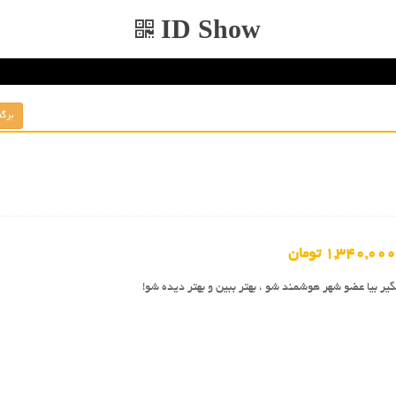
ID Show
1,340,000 تومان
یر بیا عضو شهر هوشمند شو ، بهتر ببین و بهتر دیده شو!