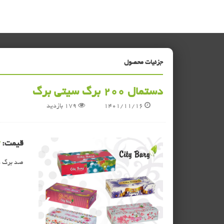
جزئیات محصول
دستمال 200 برگ سیتی برگ
1401/11/16
179
بازدید
قیمت:
1 / 1
صد برگ د
❯
❮