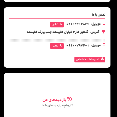
تماس با ما
موبایل:
09124412836
تماس
آدرس:
گلشهر فاز4 خیابان شایسته جنب پارک شایسته
موبایل:
09120793201
تماس
ذخیره اطلاعات تماس
بازدیدهای من
تاریخچه بازدیدهای شما