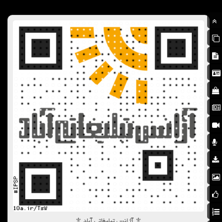
⚜️ آژانس تبلیغاتی آباد ⚜️