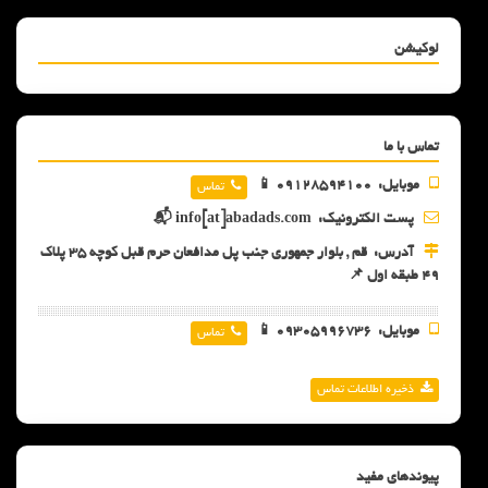
لوکیشن
تماس با ما
موبایل:
09128594100 📱
تماس
پست الکترونیک:
info[at]abadads.com 📬
آدرس:
قم , بلوار جمهوری جنب پل مدافعان حرم قبل کوچه 35 پلاک
49 طبقه اول 📌
موبایل:
09305996736 📱
تماس
ذخیره اطلاعات تماس
پیوندهای مفید