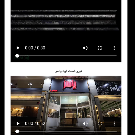
تیزر فست فود یاسر