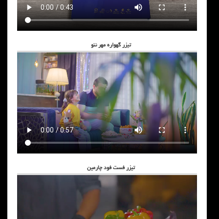
تیزر گهواره مهر ننو
تیزر فست فود چارمین