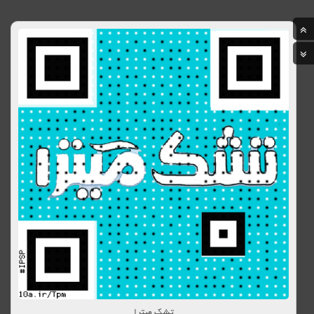
تشک میترا