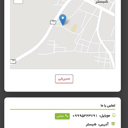
مسیریابی
تماس با ما
موبایل:
09995323791
تماس
آدرس:
شبستر