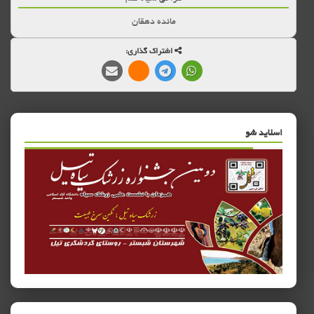
مائده دهقان
اشتراک گذاری:
اسلاید شو