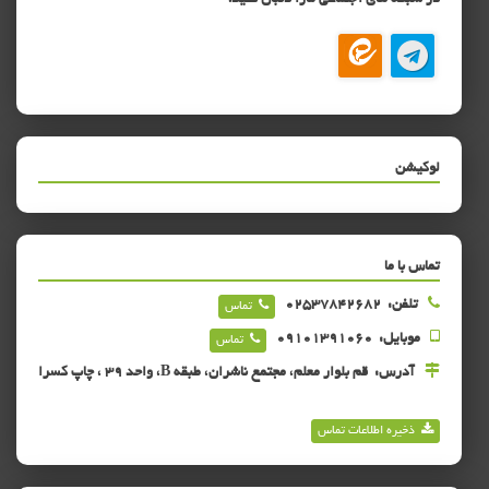
در شبکه های اجتماعی مارا دنبال کنید!
لوکیشن
تماس با ما
تلفن:
02537842682
تماس
موبایل:
09101391060
تماس
آدرس:
قم بلوار معلم، مجتمع ناشران، طبقه B، واحد 39 ، چاپ کسرا
ذخیره اطلاعات تماس