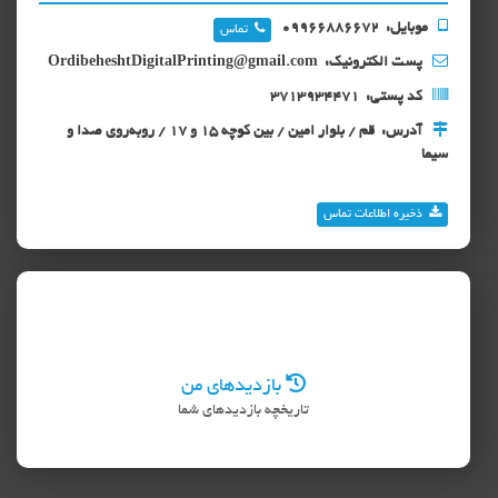
موبایل:
09966886672
تماس
پست الکترونیک:
OrdibeheshtDigitalPrinting@gmail.com
کد پستی:
3713934471
آدرس:
قم / بلوار امین / بین کوچه 15 و 17 / روبه‌روی صدا و
سیما
ذخیره اطلاعات تماس
بازدیدهای من
تاریخچه بازدیدهای شما