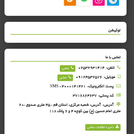
لوکیشن
تماس با ما
تلفن:
02532931414
تماس
موبایل:
09124532576
تماس
پست الکترونیک:
SMS : 3000141421
کد پستی:
3716864637
آدرس:
آدرس: شعبه مرکزی: استان قم ، 45 متری صدوق ،20
متری امام حسین (ع) بین کوچه 4 و 6 پلاک 118
ذخیره اطلاعات تماس