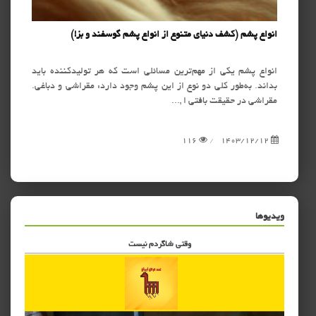
انواع پشم (کشف دنیای متنوع از انواع پشم گوسفند و بز!)
خواص 
 پشم
انواع پشم یکی از مهم‌ترین مسائلی است که هر تولیدکننده باید
خواص
فواید
بداند. به‌طور کلی دو نوع از این پشم وجود دارد: مقراشی و دباغی.
می‌گ
مقراشی در حقیقت بافتی ا ,...
گرم‌ش
12
116
1403/12/12
ویدیوها
وقتی شاگردم نیست