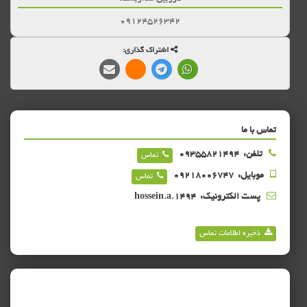
09124526342
اشتراک گذاری:
تماس با ما
تلفن:
09355821494
تماس
موبایل:
09218006747
تماس
پست الکترونیک:
hossein.a.1494
ذخیره اطلاعات تماس