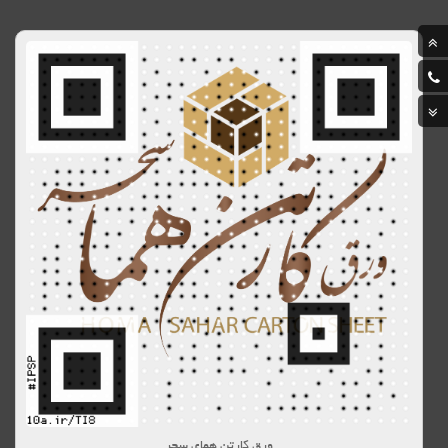
ورق کارتن همای سحر