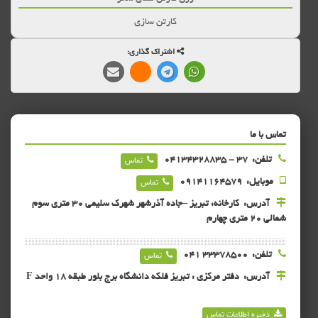
کارتن سازی
اشتراک گذاری:
تماس با ما
تلفن:
37 - 04134328835
تماس
موبایل:
09141164579
تماس
آدرس:
کارخانه: تبریز –جاده آذرشهر شهرک سلیمی 30 متری سوم
شمالی 20 متری چهارم
تلفن:
33378500 041
تماس
آدرس:
دفتر مرکزی : تبریز فلکه دانشگاه برج بلور طبقه 18 واحد F
ذخیره اطلاعات تماس