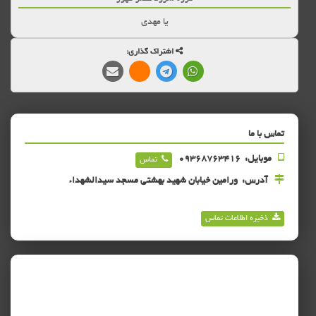
یا مهدی
اشتراک گذاری:
تماس با ما
موبایل:
09368763416
تماس
آدرس:
ورامین خیابان شهید بهشتی مسجد سیدالشهداء
ذخیره اطلاعات تماس