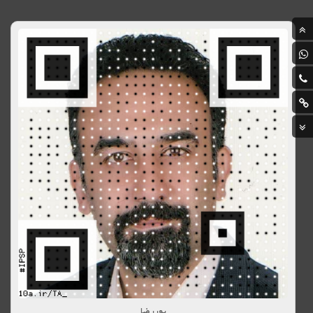
پوررضا