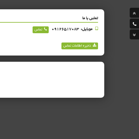
تماس با ما
موبایل:
09126517083
تماس
ذخیره اطلاعات تماس