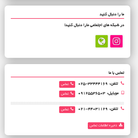
ما را دنبال کنید
در شبکه های اجتماعی مارا دنبال کنید!
تماس با ما
تلفن:
33444169-025
تماس
موبایل:
‌09125536503
تماس
تلفن:
44031129-021
تماس
ذخیره اطلاعات تماس