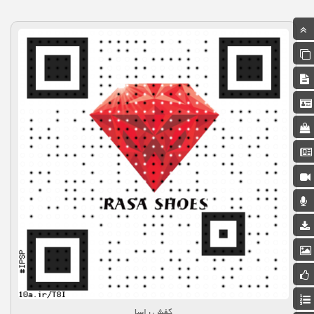
کفش راسا