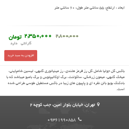
ابعاد : ارتفاع: 55 سانتی متر طول: 60 سانتی متر
2,350,000
2,800,000
تومان
دارد
گارانتی
افزودن به سبد خرید
باکس گل جولیا شامل گل رز قرمز هلندی، رز مینیاتوری گلبهی، لیسین شامپاینی،
میخک گلبهی، میمون زرشکی، ساکولنت، برگ اوکالیپتوس و برگ بامبو میباشد که با
بادکنک بوبو بالن نقره ای و پاپیون های زیبا در باکس مستطیل طوسی طراحی شده
است.
تهران، خیابان بلوار امین، جنب کوچه 2
09361990858